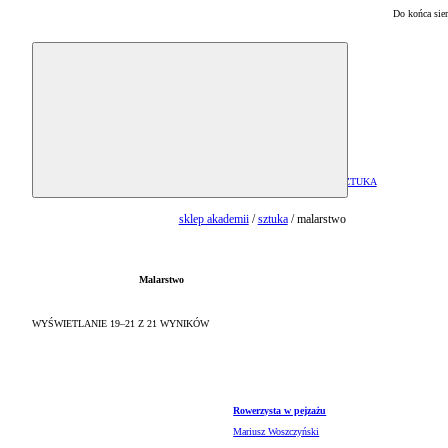
Do końca sie
Sklep Akademii Sztuk Pięknych w Warszawie
PUBLIKACJE
SZTUKA
Albumy oraz monografie
Malarstwo
sklep akademii
/
sztuka
/
malarstwo
Literatura specjalistyczna
Rzeźba
Zestawy książek
Grafika
Malarstwo
WYŚWIETLANIE 19–21 Z 21 WYNIKÓW
Rowerzysta w pejzażu
Mariusz Woszczyński