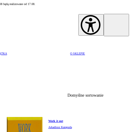
8 będą realizowane od 17.08.
ĄTKA
O SKLEPIE
Drobiazgi
Płatność
Dostawa
Czas realizacji zamówień
Zwroty i reklamacje
Kontakt
Domyślne sortowanie
Work it out
Arkadiusz Karapuda