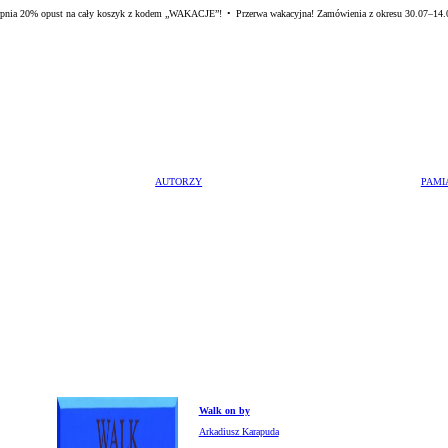
rpnia 20% opust na cały koszyk z kodem „WAKACJE”! • Przerwa wakacyjna! Zamówienia z okresu 30.07–14.0
AUTORZY
PAMI
Arkadiusz Karapuda
Artur Krajewski
Artur Winiarski
Helena Hryszko
Sławomir Marzec
Walk on by
Arkadiusz Karapuda