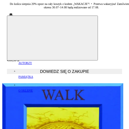
Do końca sierpnia 20% opust na cały koszyk z kodem „WAKACJE”! • Przerwa wakacyjna! Zamówien
okresu 30.07–14.08 będą realizowane od 17.08.
Sklep Akademii Sztuk Pięknych w Warszawie
sklep akademii
/
sztuka
/
malarstwo
PUBLIKACJE
Albumy oraz monografie
Walk on by
SZTUKA
Arkadiusz Karapuda
Literatura specjalistyczna
Malarstwo
4500,00
zł
AUTORZY
DOWIEDZ SIĘ O ZAKUPIE
Zestawy książek
Rzeźba
Arkadiusz Karapuda
PAMIĄTKA
Grafika
Artur Krajewski
Drobiazgi
O SKLEPIE
Artur Winiarski
Płatność
Helena Hryszko
Dostawa
Sławomir Marzec
Czas realizacji zamówień