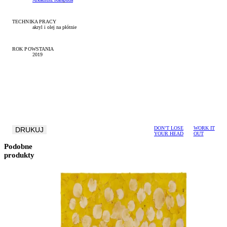
TECHNIKA PRACY
akryl i olej na płótnie
ROK POWSTANIA
2019
DON’T LOSE
WORK IT
DRUKUJ
YOUR HEAD
OUT
Podobne
produkty