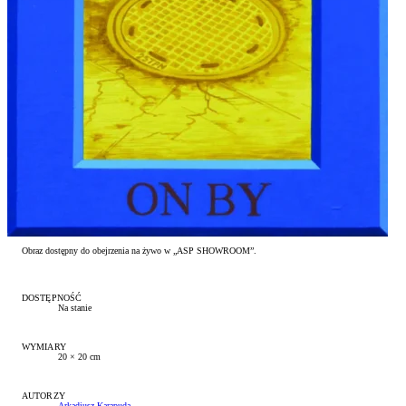
Zwroty i reklamacje
Kontakt
Obraz dostępny do obejrzenia na żywo w „ASP SHOWROOM”.
DOSTĘPNOŚĆ
Na stanie
WYMIARY
20 × 20 cm
AUTORZY
Arkadiusz Karapuda