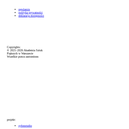
regulamin
polityka prywatności
deklaracja dostępności
Copyrights:
© 2021–2026 Akademia Sztuk
Pięknych w Warszawie
Wszelkie prawa zastrzeżone.
projekt:
syfonstudio