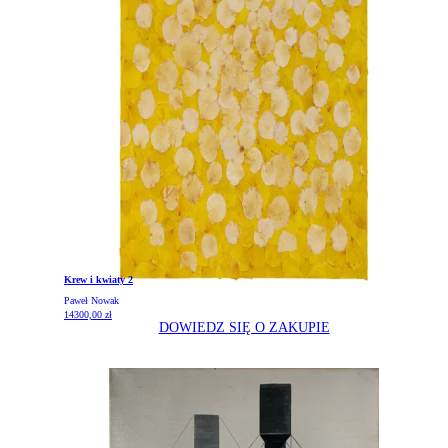
Krew i kwiaty 2
Paweł Nowak
14300,00
zł
DOWIEDZ SIĘ O ZAKUPIE