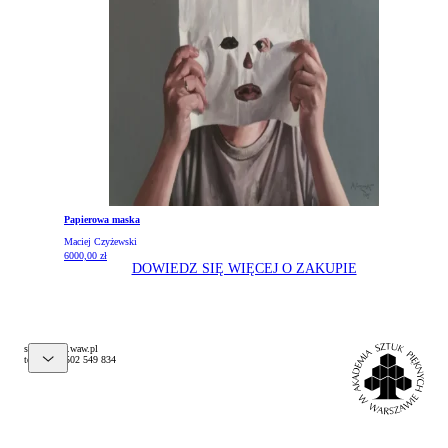
Papierowa maska
Maciej Czyżewski
6000,00
zł
DOWIEDZ SIĘ WIĘCEJ O ZAKUPIE
@pelks
lp.waw.psa
tel. (+48) 502 549 834