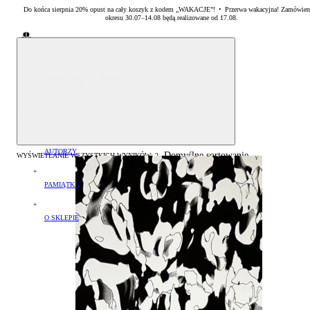
Do końca sierpnia 20% opust na cały koszyk z kodem „WAKACJE”! • Przerwa wakacyjna! Zamówien
okresu 30.07–14.08 będą realizowane od 17.08.
Sklep Akademii Sztuk Pięknych w Warszawie
sklep akademii
/
sztuka
/
grafika
PUBLIKACJE
Albumy oraz monografie
Grafika
SZTUKA
Literatura specjalistyczna
Malarstwo
AUTORZY
Domyślne sortowanie
WYŚWIETLANIE WSZYSTKICH WYNIKÓW: 2
Zestawy książek
Rzeźba
Arkadiusz Karapuda
PAMIĄTKA
Grafika
Artur Krajewski
Drobiazgi
O SKLEPIE
Artur Winiarski
Płatność
Helena Hryszko
Dostawa
Sławomir Marzec
Czas realizacji zamówień