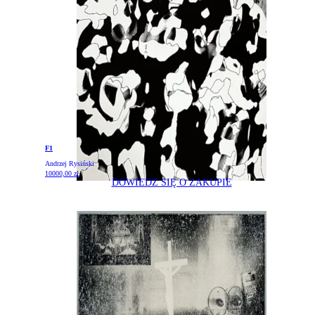
Zwroty i reklamacje
Kontakt
F1
Andrzej Rysiński
10000,00
zł
DOWIEDZ SIĘ O ZAKUPIE