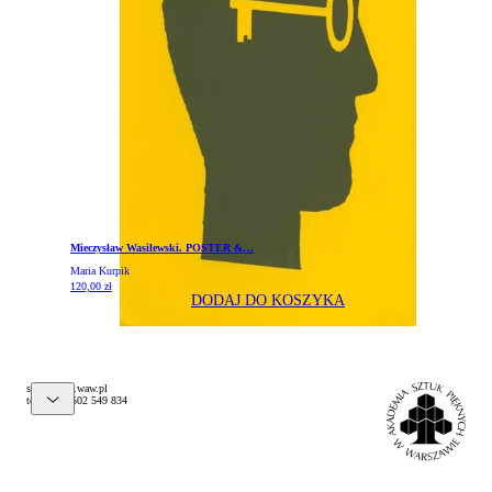
Mieczysław Wasilewski. POSTER &…
Maria Kurpik
120,00
zł
DODAJ DO KOSZYKA
@pelks
lp.waw.psa
tel. (+48) 502 549 834