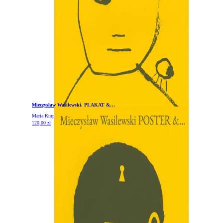
Zwroty i reklamacje
Kontakt
Mieczysław Wasilewski. PLAKAT &…
Maria Kurpik
120,00
zł
DODAJ DO KOSZYKA