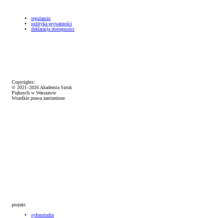
regulamin
polityka prywatności
deklaracja dostępności
Copyrights:
© 2021–2026 Akademia Sztuk
Pięknych w Warszawie
Wszelkie prawa zastrzeżone.
projekt:
syfonstudio