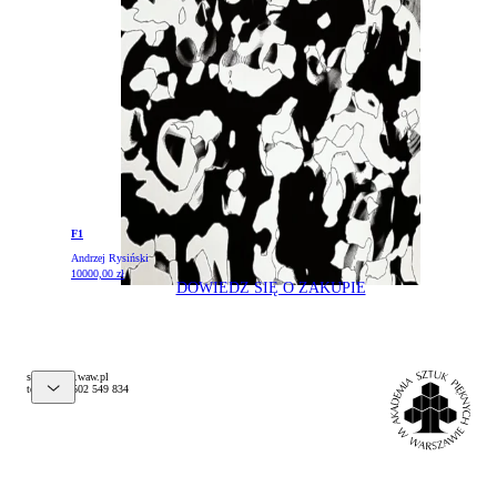
Zwroty i reklamacje
Kontakt
F1
Andrzej Rysiński
10000,00
zł
DOWIEDZ SIĘ O ZAKUPIE
@pelks
lp.waw.psa
tel. (+48) 502 549 834