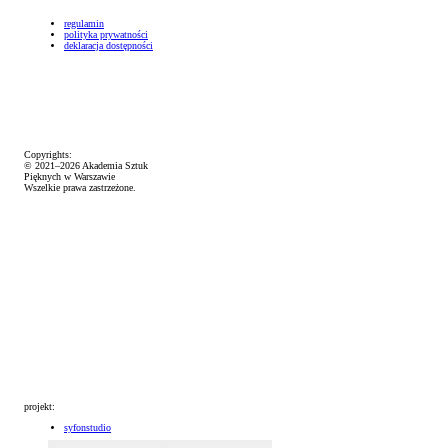
regulamin
polityka prywatności
deklaracja dostępności
Copyrights:
© 2021–2026 Akademia Sztuk
Pięknych w Warszawie
Wszelkie prawa zastrzeżone.
projekt:
syfonstudio