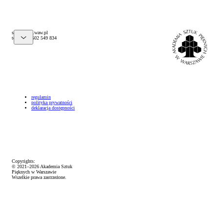
@pelks
lp.waw.psa
tel. (+48) 502 549 834
regulamin
polityka prywatności
deklaracja dostępności
Copyrights:
© 2021–2026 Akademia Sztuk
Pięknych w Warszawie
Wszelkie prawa zastrzeżone.