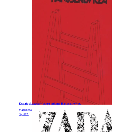
Kształt plastyczny teatru Adama Hanuszkiewicza
Magdalena Raszewska
45,00
zł
DODAJ DO KOSZYKA