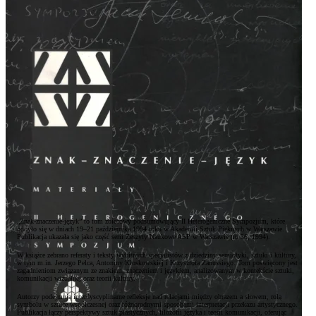
Zwroty i reklamacje
Kontakt
„Znak-znaczenie-język” to tom zbiorowy podsumowujący II Heterogeniczne Sympozjum, które
odbyło się w dniach 19–21 października 1994 roku w Akademii Sztuk Pięknych w Warszawie.
Publikacja ukazała się jako część serii Zeszyty Naukowe ASP w Warszawie (nr 36, 1994).
W książce zebrano referaty i teksty wybitnych specjalistów z dziedziny semiotyki, sztuki i kultury,
w tym m.in. Jerzego Pelca, Antoniny Kłoskowskiej i Krzysztofa Zanussiego. Tom poświęcony jest
zagadnieniom związanym ze znakiem, znaczeniem i językiem, analizowanym w kontekście sztuki,
komunikacji wizualnej oraz teorii kultury.
Autorzy podejmują interdyscyplinarne refleksje nad relacjami między obrazem a słowem, rolą
symbolu w sztuce współczesnej oraz różnorodnymi sposobami interpretacji przekazu artystycznego.
Publikacja łączy perspektywy sztuk plastycznych, filozofii języka i teorii komunikacji, oferując