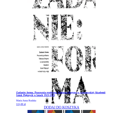
Zadanie: forma. Pracownia profesora Tadeusza Breyera w warszawskiej Akademii
Sztuk Pięknych w latach 1923-1939
Maria Anna Rudzka
115,00
zł
DODAJ DO KOSZYKA