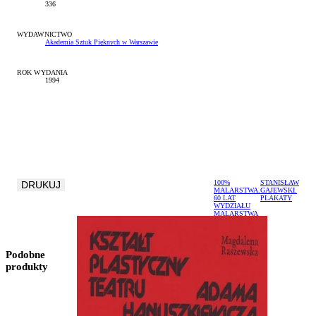
336
WYDAWNICTWO
Akademia Sztuk Pięknych w Warszawie
ROK WYDANIA
1994
100%
STANISŁAW
DRUKUJ
MALARSTWA.
GAJEWSKI.
60 LAT
PLAKATY
WYDZIAŁU
MALARSTWA
WYDZIAŁU
ASP W
WARSZAWIE
Podobne
produkty