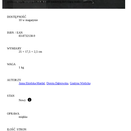
unikalny wgląd w współczesną myśl naukową dotyczącą znaku i znaczenia.
DOSTĘPNOŚĆ
10 w magazynie
ISBN / EAN
83-8732138-9
WYMIARY
25 × 17,5 × 2,5 cm
WAGA
1 kg
AUTORZY
Anna Ekielska-Mardal
,
Dorota Dąbrowska
,
Grażyna Wielicka
STAN
Nowy
OPRAWA
miękka
ILOŚĆ STRON