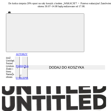
Do końca sierpnia 20% opust na cały koszyk z kodem „WAKACJE”! • Przerwa wakacyjna! Zamówien
okresu 30.07–14.08 będą realizowane od 17.08.
Sklep Akademii Sztuk Pięknych w Warszawie
sklep akademii
/
publikacje
/
albumy oraz monografie
PUBLIKACJE
Albumy oraz monografie
Untitled. Śmierć tytułom. Znaki i litery. Narracja obrazu
SZTUKA
25,00
zł
Literatura specjalistyczna
Malarstwo
AUTORZY
ilość
Untitled.
Zestawy książek
Rzeźba
Arkadiusz Karapuda
Śmierć
PAMIĄTKA
tytułom.
DODAJ DO KOSZYKA
Znaki i
litery.
Narracja
Grafika
Artur Krajewski
Drobiazgi
obrazu
O SKLEPIE
Artur Winiarski
Płatność
Helena Hryszko
Dostawa
Sławomir Marzec
Czas realizacji zamówień