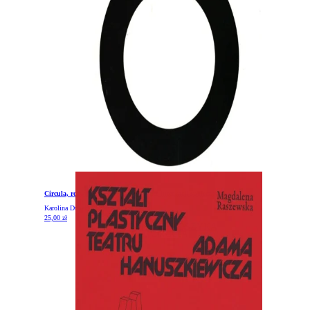
Circula, rozwiązanie wzornicze służące integracji społecznej
Karolina Dudek, Tomek Rygalik
25,00
zł
DODAJ DO KOSZYKA