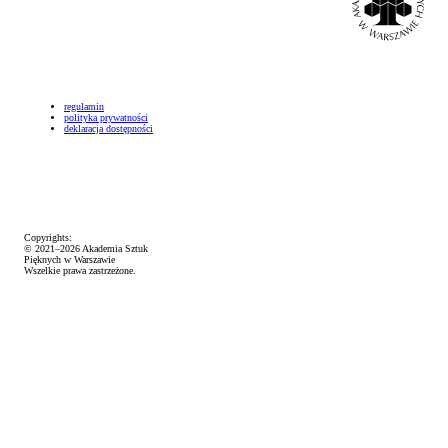
regulamin
polityka prywatności
deklaracja dostępności
Copyrights:
© 2021–2026 Akademia Sztuk
Pięknych w Warszawie
Wszelkie prawa zastrzeżone.