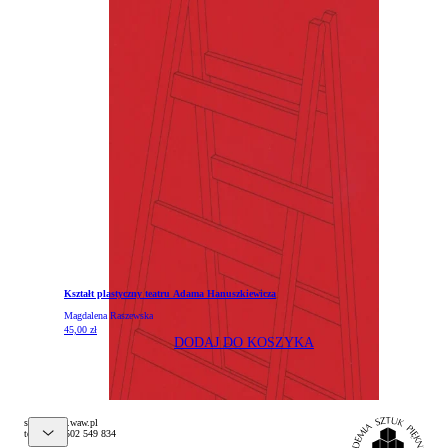
Kształt plastyczny teatru Adama Hanuszkiewicza
Magdalena Raszewska
45,00
zł
DODAJ DO KOSZYKA
@pelks
lp.waw.psa
tel. (+48) 502 549 834