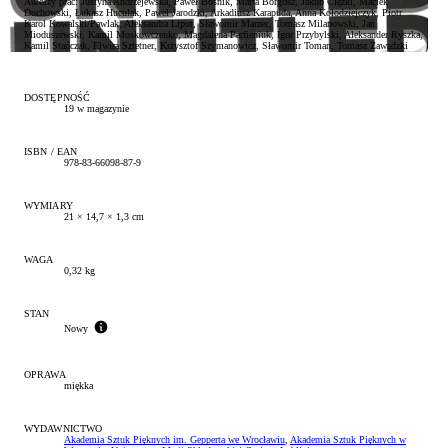
Autorzy prac: Justyna Andrzejewska, Paweł Bośnik, Marta Borgosz, Jakub Ciężki, Maciek
Duchowski, Łukasz Huculak, Paweł Jarodzki, Arkadiusz Karapuda, Anna Kołodziejczyk, Piotr
Karol Kowalski/Pawlak, Aleksandra Liput, Sławomir Marzec, Tomasz Milanowski, Jan
Mioduszewski, Kamil Moskowczenko, Magdalena Parfieniuk, Igor Przybylski, Aleksander Ryszka,
Kamil Stańczak, Elwira Sztetner, Krzysztof Szymanowicz, Sławomir Toman, Tomasz Zawadzki
DOSTĘPNOŚĆ
19 w magazynie
ISBN / EAN
978-83-66098-87-9
WYMIARY
21 × 14,7 × 1,3 cm
WAGA
0,32 kg
STAN
Nowy
OPRAWA
miękka
WYDAWNICTWO
Akademia Sztuk Pięknych im. Gepperta we Wrocławiu
,
Akademia Sztuk Pięknych w