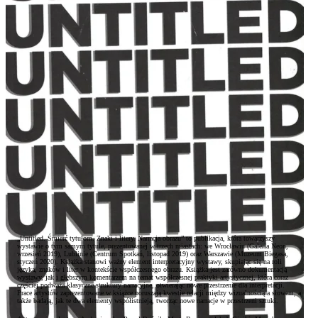
Zwroty i reklamacje
Kontakt
„Untitled. Śmierć tytułom. Znaki i litery. Narracja obrazu” to publikacja, która towarzyszy
wystawie o tym samym tytule, prezentowanej w trzech miastach: we Wrocławiu (Galeria Neon,
wrzesień 2019), Lublinie (Centrum Spotkań, listopad 2019) oraz Warszawie (Muzeum Biegasa,
styczeń 2020). Książka stanowi ważny element interpretacyjny wystawy, skupiając się na roli
języka, znaków i liter w kontekście współczesnego obrazu. Książka jest zarówno dokumentacją
wystawy, jak i głębszym komentarzem na temat współczesnej praktyki artystycznej, która coraz
częściej podważa klasyczne struktury narracyjne, otwierając nowe przestrzenie dla interpretacji.
Prace artystów zaprezentowane w książce poruszają kwestie relacji między wizualnością a słowem, a
także badają, jak te dwa elementy współistnieją, tworząc nowe narracje w przestrzeni sztuki.