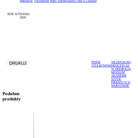
Warszawie
,
Uniwersytet Marii Skłodowskiej-Curie w Lublinie
ROK WYDANIA
2020
PIOTR
WŁADYSŁAW
DRUKUJ
SZULKOWSKI
SKOCZYLAS
W ZBIORACH
MUZEUM
AKADEMII
SZTUK
PIĘKNYCH W
WARSZAWIE
Podobne
produkty