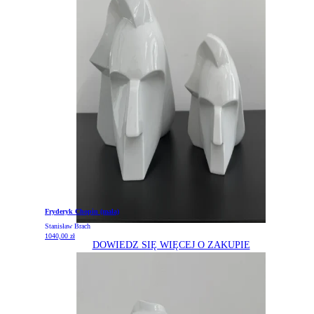
Fryderyk Chopin (mała)
Stanisław Brach
1040,00
zł
DOWIEDZ SIĘ WIĘCEJ O ZAKUPIE