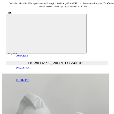
Do końca sierpnia 20% opust na cały koszyk z kodem „WAKACJE”! • Przerwa wakacyjna! Zamówien
okresu 30.07–14.08 będą realizowane od 17.08.
Sklep Akademii Sztuk Pięknych w Warszawie
sklep akademii
/
sztuka
/
rzeźba
PUBLIKACJE
Albumy oraz monografie
Fryderyk Chopin
SZTUKA
Stanisław Brach
Literatura specjalistyczna
Malarstwo
3900,00
zł
AUTORZY
DOWIEDZ SIĘ WIĘCEJ O ZAKUPIE
Zestawy książek
Rzeźba
Arkadiusz Karapuda
PAMIĄTKA
Grafika
Artur Krajewski
Drobiazgi
O SKLEPIE
Artur Winiarski
Płatność
Helena Hryszko
Dostawa
Sławomir Marzec
Czas realizacji zamówień