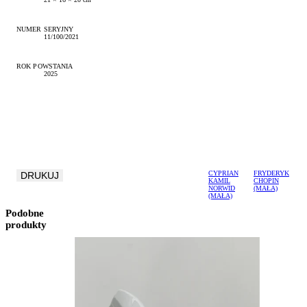
NUMER SERYJNY
11/100/2021
ROK POWSTANIA
2025
CYPRIAN
FRYDERYK
DRUKUJ
KAMIL
CHOPIN
NORWID
(MAŁA)
(MAŁA)
Podobne
produkty