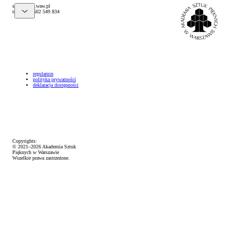
@pelks
lp.waw.psa
tel. (+48) 502 549 834
regulamin
polityka prywatności
deklaracja dostępności
Copyrights:
© 2021–2026 Akademia Sztuk
Pięknych w Warszawie
Wszelkie prawa zastrzeżone.