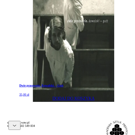
Dwie pracownie. Kowalski – Gutt
35,00
zł
DODAJ DO KOSZYKA
@pelks
lp.waw.psa
tel. (+48) 502 549 834