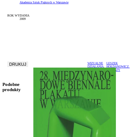
Akademia Sztuk Pięknych w Warszawie
ROK WYDANIA
2009
WIZUALNE
LESZEK
DRUKUJ
DZIAŁANIA.
HOŁDANOWICZ.
TWÓRCZOŚĆ
PLAKATY
–
DYDAKTYKA
Podobne
produkty