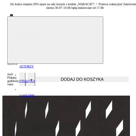
Do końca sierpnia 20% opust na cały koszyk z kodem „WAKACJE”! • Przerwa wakacyjna! Zamówien
okresu 30.07–14.08 będą realizowane od 17.08.
Sklep Akademii Sztuk Pięknych w Warszawie
sklep akademii
/
publikacje
/
albumy oraz monografie
PUBLIKACJE
Albumy oraz monografie
Plakaty, grafikony, varia
SZTUKA
Leszek Hołdanowicz
Literatura specjalistyczna
Malarstwo
60,00
zł
AUTORZY
ilość
Zestawy książek
Rzeźba
Arkadiusz Karapuda
Plakaty,
DODAJ DO KOSZYKA
PAMIĄTKA
grafikony,
varia
Grafika
Artur Krajewski
Drobiazgi
O SKLEPIE
Artur Winiarski
Płatność
Helena Hryszko
Dostawa
Sławomir Marzec
Czas realizacji zamówień