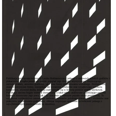
Zwroty i reklamacje
Kontakt
Publikacja poświęcona twórczości Leszka Hołdanowicza – jednego z czołowych polskich grafików i
plakacistów. Książka prezentuje szeroki przegląd jego dorobku artystycznego, obejmującego
zarówno plakaty, autorskie grafikony, jak i inne formy projektowania wizualnego. Hołdanowicz,
znany z precyzyjnej formy, oszczędnej, ale wyrazistej symboliki oraz wyjątkowego wyczucia
kompozycji, stworzył dzieła, które na stałe wpisały się w historię polskiej grafiki użytkowej.
Publikacja zawiera bogaty materiał ilustracyjny, a także teksty analityczne przybliżające zarówno
kontekst historyczny jego pracy, jak i jej znaczenie w szerszym pejzażu sztuki projektowej. To
wyjątkowe wydawnictwo zainteresuje zarówno pasjonatów polskiego plakatu, jak i studentów oraz
praktyków projektowania graficznego, oferując inspirujące spojrzenie na twórczość jednego z
najwybitniejszych przedstawicieli tej dziedziny.