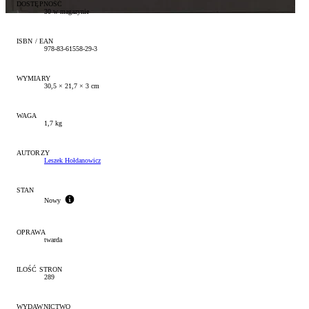
DOSTĘPNOŚĆ
30 w magazynie
ISBN / EAN
978-83-61558-29-3
WYMIARY
30,5 × 21,7 × 3 cm
WAGA
1,7 kg
AUTORZY
Leszek Hołdanowicz
STAN
Nowy
OPRAWA
twarda
ILOŚĆ STRON
289
WYDAWNICTWO