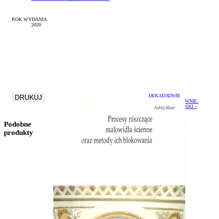
ROK WYDANIA
2020
DEKADA
DWIE
DRUKUJ
OGNIA
PRACOWNIE.
KOWALSKI –
GUTT
Podobne
produkty