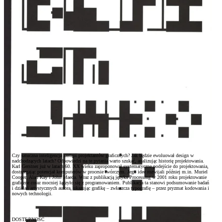
Zwroty i reklamacje
Kontakt
Czy sztuczna inteligencja zastąpi projektantów graficznych? Jak będzie ewoluował design w
nadchodzących latach? Odpowiedzi na te pytania warto szukać, analizując historię projektowania.
Karl Gerstner już w latach 60. XX wieku zaproponował systematyczne podejście do projektowania,
dostrzegając potencjał komputerów w procesie twórczym. Jego idee rozwijali później m.in. Muriel
Cooper, Alan Kay i John Maeda. Wraz z publikacją języka Processing w 2001 roku projektowanie
graficzne coraz mocniej łączyło się z programowaniem. Publikacja ta stanowi podsumowanie badań
i działań artystycznych autora, ukazując grafikę – zwłaszcza typografię – przez pryzmat kodowania i
nowych technologii.
DOSTĘPNOŚĆ