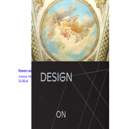
Procesy niszczące malowidła ścienne oraz metody ich blokowania
Andrzej Mazur
51,00
zł
DODAJ DO KOSZYKA