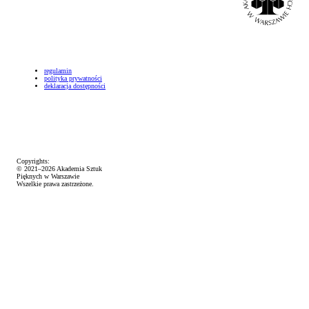
regulamin
polityka prywatności
deklaracja dostępności
Copyrights:
© 2021–2026 Akademia Sztuk
Pięknych w Warszawie
Wszelkie prawa zastrzeżone.