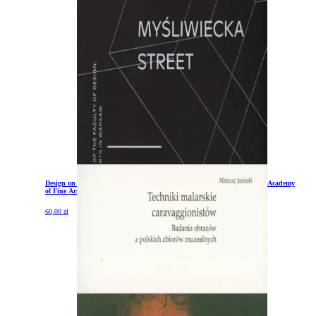
Design on Myśliwiecka Street. 40th Anniversary of the Faculty of Design Academy
of Fine Arts in Warsaw
60,00
zł
DODAJ DO KOSZYKA