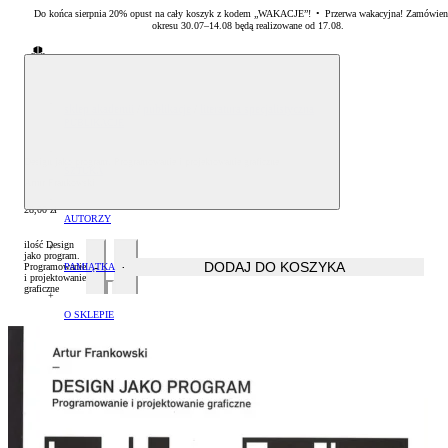
Do końca sierpnia 20% opust na cały koszyk z kodem „WAKACJE”! • Przerwa wakacyjna! Zamówien
okresu 30.07–14.08 będą realizowane od 17.08.
Sklep Akademii Sztuk Pięknych w Warszawie
sklep akademii
/
publikacje
/
literatura specjalistyczna
PUBLIKACJE
Albumy oraz monografie
Design jako program. Programowanie i projektowanie graficzne
SZTUKA
Artur Frankowski
Literatura specjalistyczna
Malarstwo
28,00
zł
AUTORZY
ilość Design
Zestawy książek
Rzeźba
Arkadiusz Karapuda
jako program.
DODAJ DO KOSZYKA
PAMIĄTKA
Programowanie
i projektowanie
graficzne
Grafika
Artur Krajewski
Drobiazgi
O SKLEPIE
Artur Winiarski
Płatność
Helena Hryszko
Dostawa
Sławomir Marzec
Czas realizacji zamówień