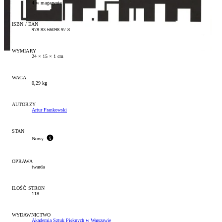
4 w magazynie
ISBN / EAN
978-83-66098-97-8
WYMIARY
24 × 15 × 1 cm
WAGA
0,29 kg
AUTORZY
Artur Frankowski
STAN
Nowy
OPRAWA
twarda
ILOŚĆ STRON
118
WYDAWNICTWO
Akademia Sztuk Pięknych w Warszawie