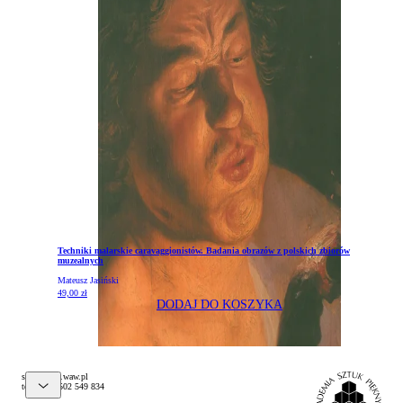
Techniki malarskie caravaggionistów. Badania obrazów z polskich zbiorów
muzealnych
Mateusz Jasiński
49,00
zł
DODAJ DO KOSZYKA
@pelks
lp.waw.psa
tel. (+48) 502 549 834