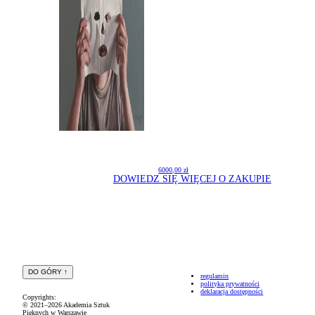
6000,00
zł
DOWIEDZ SIĘ WIĘCEJ O ZAKUPIE
DO GÓRY
regulamin
polityka prywatności
deklaracja dostępności
Copyrights:
© 2021–2026 Akademia Sztuk
Pięknych w Warszawie