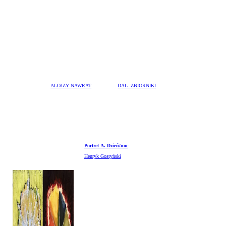
ALOJZY NAWRAT
DAL. ZBIORNIKI
Portret A. Dzień/noc
Henryk Gostyński