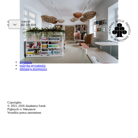
Krakowskie Przedmieście 5. Fot. Narbutas
@pelks
lp.waw.psa
tel. (+48) 502 549 834
regulamin
polityka prywatności
deklaracja dostępności
Copyrights:
© 2021–2026 Akademia Sztuk
Pięknych w Warszawie
Wszelkie prawa zastrzeżone.